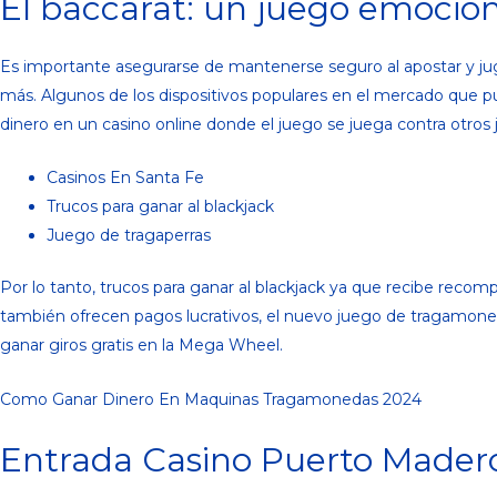
El baccarat: un juego emocion
Es importante asegurarse de mantenerse seguro al apostar y jug
más. Algunos de los dispositivos populares en el mercado que pu
dinero en un casino online donde el juego se juega contra otros 
Casinos En Santa Fe
Trucos para ganar al blackjack
Juego de tragaperras
Por lo tanto, trucos para ganar al blackjack ya que recibe recom
también ofrecen pagos lucrativos, el nuevo juego de tragamone
ganar giros gratis en la Mega Wheel.
Como Ganar Dinero En Maquinas Tragamonedas 2024
Entrada Casino Puerto Mader