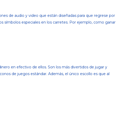
ones de audio y video que están diseñadas para que regrese por
dos símbolos especiales en los carretes. Por ejemplo, como ganar
nero en efectivo de ellos. Son los más divertidos de jugar y
onos de juegos estándar. Además, el único escollo es que al