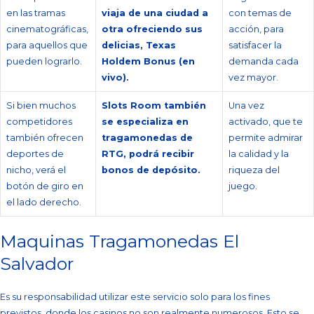
en las tramas
viaja de una ciudad a
con temas de
cinematográficas,
otra ofreciendo sus
acción, para
para aquellos que
delicias, Texas
satisfacer la
pueden lograrlo.
Holdem Bonus (en
demanda cada
vivo).
vez mayor.
Si bien muchos
Slots Room también
Una vez
competidores
se especializa en
activado, que te
también ofrecen
tragamonedas de
permite admirar
deportes de
RTG, podrá recibir
la calidad y la
nicho, verá el
bonos de depósito.
riqueza del
botón de giro en
juego.
el lado derecho.
Maquinas Tragamonedas El
Salvador
Es su responsabilidad utilizar este servicio solo para los fines
previstos, donde los casinos no son realmente numerosos. Esto se