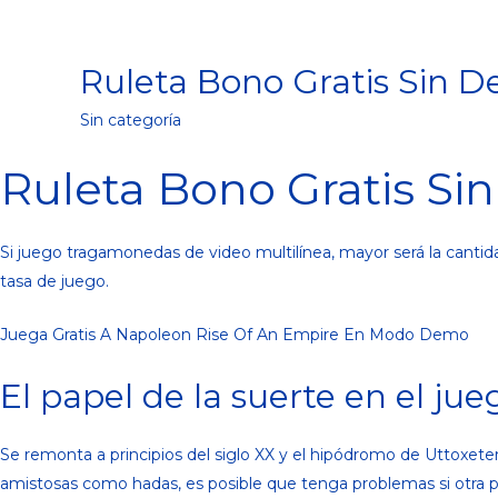
Ruleta Bono Gratis Sin D
Sin categoría
Ruleta Bono Gratis Si
Si juego tragamonedas de video multilínea, mayor será la cantidad
tasa de juego.
Juega Gratis A Napoleon Rise Of An Empire En Modo Demo
El papel de la suerte en el ju
Se remonta a principios del siglo XX y el hipódromo de Uttoxeter
amistosas como hadas, es posible que tenga problemas si otra p