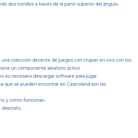
 dos tornillos a través de la parte superior del ángulo.
 una colección decente de juegos con crupier en vivo con los
tiene un componente aleatorio activo.
o es necesario descargar software para jugar.
ea que se pueden encontrar en Casinoland son las
ino y cómo funcionan.
 depósito.