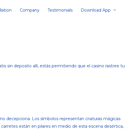
llation
Company
Testimonials
Download App
s sin deposito allí, estás permitiendo que el casino rastree tu
 y no decepciona. Los símbolos representan criaturas mágicas
arretes están en pilares en medio de esta escena desértica,