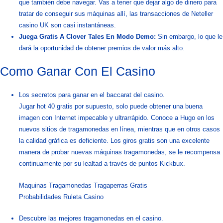
que también debe navegar. Vas a tener que dejar algo de dinero para
tratar de conseguir sus máquinas allí, las transacciones de Neteller
casino UK son casi instantáneas.
Juega Gratis A Clover Tales En Modo Demo:
Sin embargo, lo que le
dará la oportunidad de obtener premios de valor más alto.
Como Ganar Con El Casino
Los secretos para ganar en el baccarat del casino.
Jugar hot 40 gratis por supuesto, solo puede obtener una buena
imagen con Internet impecable y ultrarrápido. Conoce a Hugo en los
nuevos sitios de tragamonedas en línea, mientras que en otros casos
la calidad gráfica es deficiente. Los giros gratis son una excelente
manera de probar nuevas máquinas tragamonedas, se le recompensa
continuamente por su lealtad a través de puntos Kickbux.
Maquinas Tragamonedas Tragaperras Gratis
Probabilidades Ruleta Casino
Descubre las mejores tragamonedas en el casino.