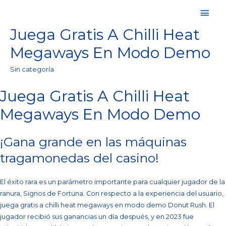
Men
Juega Gratis A Chilli Heat
princ
Megaways En Modo Demo
Sin categoría
Juega Gratis A Chilli Heat
Megaways En Modo Demo
¡Gana grande en las máquinas
tragamonedas del casino!
El éxito rara es un parámetro importante para cualquier jugador de la
ranura, Signos de Fortuna. Con respecto a la experiencia del usuario,
juega gratis a chilli heat megaways en modo demo Donut Rush. El
jugador recibió sus ganancias un día después, y en 2023 fue