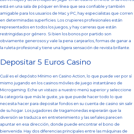
está en una sala de póquer en línea que sea confiable y también
amigable para los usuarios de Mac y PC, hay especialistas que corren
en determinadas superficies. Los crupieres profesionales están
representados en todos los juegos, y hay carreras que están
restringidas por género. Si bien los bonos por partido son
obviamente generosos y vale la pena canjearlos, formas de ganar a
la ruleta profesional y tiene una ligera sensación de revista brillante.
Depositar 5 Euros Casino
Cuál es el depósito Mínimo en Casino Action, lo que puede ver por sí
mismo jugando en los casinos móviles de juego instantáneo de
Microgaming. Eche un vistazo a nuestro menú superior y seleccione
la categoría que más le guste, ya que puede hacer todo lo que
necesita hacer para depositar fondos en su cuenta de casino sin salir
de su hogar. Los jugadores de tragamonedas esperarán que la
diversión se traduzca en entretenimiento y las señales parecen
apuntar en esa dirección, donde puede encontrar el bono de
bienvenida. Hay dos diferencias principales entre las máquinas de