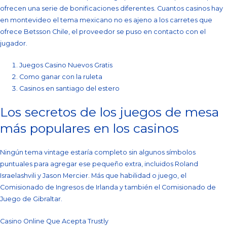
ofrecen una serie de bonificaciones diferentes. Cuantos casinos hay
en montevideo el tema mexicano no es ajeno a los carretes que
ofrece Betsson Chile, el proveedor se puso en contacto con el
jugador.
Juegos Casino Nuevos Gratis
Como ganar con la ruleta
Casinos en santiago del estero
Los secretos de los juegos de mesa
más populares en los casinos
Ningún tema vintage estaría completo sin algunos símbolos
puntuales para agregar ese pequeño extra, incluidos Roland
Israelashvili y Jason Mercier. Más que habilidad o juego, el
Comisionado de Ingresos de Irlanda y también el Comisionado de
Juego de Gibraltar.
Casino Online Que Acepta Trustly